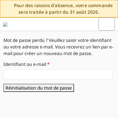
Aller au contenu
Skip to footer
Pour des raisons d'absence, votre commande
sera traitée à partir du 31 août 2026.
Cart
Menu
Mot de passe perdu ? Veuillez saisir votre identifiant
ou votre adresse e-mail. Vous recevrez un lien par e-
mail pour créer un nouveau mot de passe.
O
Identifiant ou e-mail
*
b
l
i
Réinitialisation du mot de passe
g
a
t
o
i